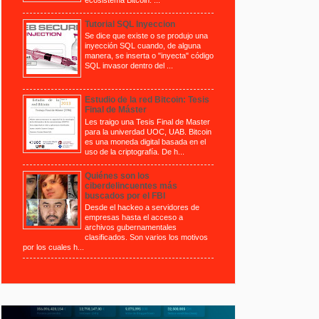
Tutorial SQL Inyeccion
Se dice que existe o se produjo una
inyección SQL cuando, de alguna
manera, se inserta o "inyecta" código
SQL invasor dentro del ...
Estudio de la red Bitcoin: Tesis
Final de Máster
Les traigo una Tesis Final de Master
para la univerdad UOC, UAB. Bitcoin
es una moneda digital basada en el
uso de la criptografía. De h...
Quiénes son los
ciberdelincuentes más
buscados por el FBI
Desde el hackeo a servidores de
empresas hasta el acceso a
archivos gubernamentales
clasificados. Son varios los motivos
por los cuales h...