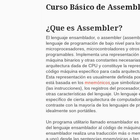
Curso Básico de Assemb
¿Que es Assembler?
El lenguaje ensamblador, o assembler (assembl
lenguaje de programación de bajo nivel para l
microprocesadores, microcontroladores y otros 
programables. Implementa una representación 
máquina binarios y otras constantes necesaria
arquitectura dada de CPU y constituye la repre
código máquina específico para cada arquitectu
Esta representación es usualmente definida por
está basada en los
mnemónicos
que simboliza
(las instrucciones), los registros del procesado
otras características del lenguaje. Un lenguaje
específico de cierta arquitectura de computador f
contraste con la mayoría de los lenguajes de p
idealmente son portátiles.
Un programa utilitario llamado ensamblador es 
del lenguaje ensamblador al código de máquina
ensamblador realiza una traducción más o me
a uno) desde las sentencias mnemónicas a las i