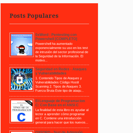
Posts Populares
0xWord - Pentesting con
Powershell [COMPLETO]
Powershell ha aumentado
exponencialmente su uso en los test
de intrusión del sector profesional de
la Seguridad de la Información. El
motivo...
Seguridad en Redes - Ataques
y Vulnerabilidades
1. Contenido Tipos de Ataques y
Vulnerabilidades Código Hostil
Scanning 2. Tipos de Ataques 3.
Fuerza Bruta Este tipo de ataqu...
El Lenguaje de Programacion
C: Con Base en el ANSI C
La finalidad de esta libro es ayudar al
lector a aprender cómo programar
en C. Contiene una introducción
general para hacer que los nuevos...
OXFORD - Test de Admisión