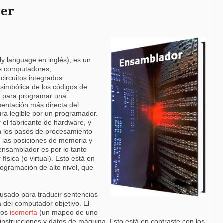
ler
y language en inglés), es un
os computadores,
circuitos integrados
simbólica de los códigos de
s para programar una
sentación más directa del
ra legible por un programador.
 el fabricante de hardware, y
n los pasos de procesamiento
r, las posiciones de memoria y
 ensamblador es por lo tanto
ísica (o virtual). Esto está en
rogramación de alto nivel, que
usado para traducir sentencias
 del computador objetivo. El
nos
isomorfa
(un mapeo de uno
nstrucciones y datos de máquina. Esto está en contraste con los