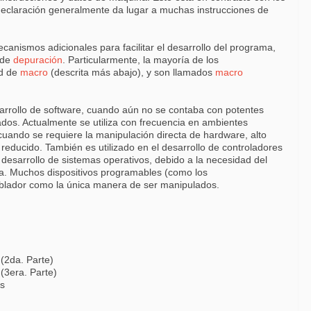
a declaración generalmente da lugar a muchas instrucciones de
nismos adicionales para facilitar el desarrollo del programa,
 de
depuración
. Particularmente, la mayoría de los
ad de
macro
(descrita más abajo), y son llamados
macro
sarrollo de software, cuando aún no se contaba con potentes
tados. Actualmente se utiliza con frecuencia en ambientes
uando se requiere la manipulación directa de hardware, alto
reducido. También es utilizado en el desarrollo de controladores
el desarrollo de sistemas operativos, debido a la necesidad del
na. Muchos dispositivos programables (como los
blador como la única manera de ser manipulados.
(2da. Parte)
(3era. Parte)
os