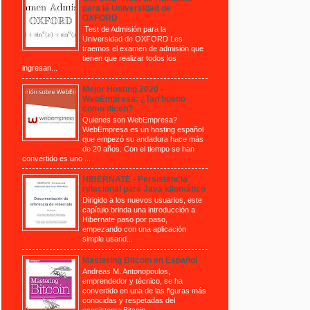
para la Universidad de
OXFORD
Test de Admisión para la
Universidad de OXFORD Les
traemos el examen de admisión que
tienen que realizar todos los
ingresan...
Mejor Hosting 2020 -
WebEmpresa: ¿Tan bueno
como dicen?
Quienes son WebEmpresa?
WebEmpresa es un hosting español
que empezó su andadura hace más
de 20 años. Con el tiempo se han
convertido es uno ...
HIBERNATE - Persistencia
relacional para Java idiomático
Dirigido a los nuevos usuarios, este
capítulo brinda una introducción a
Hibernate paso por paso,
empezando con una aplicación
simple usand...
Mastering Bitcoin en Español
Andreas M. Antonopoulos,
emprendedor y técnico, se ha
convertido en una de las figuras más
conocidas y respetadas del
ecosistema Bitcoin. ...