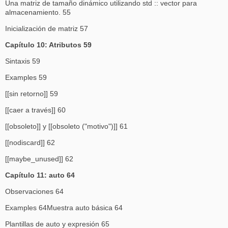
Una matriz de tamaño dinámico utilizando std :: vector para
almacenamiento. 55
Inicialización de matriz 57
Capítulo 10: Atributos 59
Sintaxis 59
Examples 59
[[sin retorno]] 59
[[caer a través]] 60
[[obsoleto]] y [[obsoleto ("motivo")]] 61
[[nodiscard]] 62
[[maybe_unused]] 62
Capítulo 11: auto 64
Observaciones 64
Examples 64Muestra auto básica 64
Plantillas de auto y expresión 65